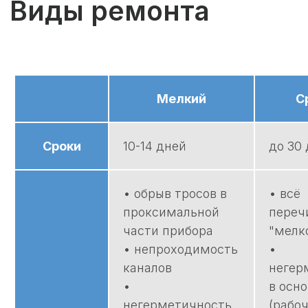
Мелкий
С
Сроки
10-14 дней
до 30
• обрыв тросов в
• всё
проксимальной
переч
части прибора
"мелк
• непроходимость
•
каналов
негер
•
в осн
негерметичность
(рабо