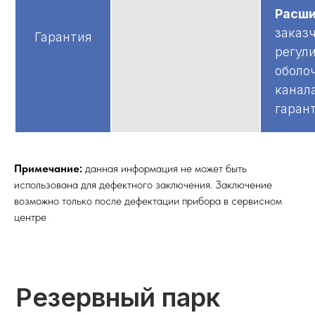
Расши
заказ
Гарантия
регули
оболо
канала
гаран
Открыть
полностью
Сертификат ISO
Примечание:
данная информация не может быть
использована для дефектного заключения. Заключение
Добровольная сертификация
подтверждает, что дополнительные
возможно только после дефектации прибора в сервисном
характеристики продукции
центре
соответствуют принятым
стандартам