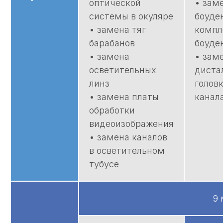
оптической
• зам
Открыть
системы в окуляре
боуде
полностью
• замена тяг
компл
Сертификат соответствия
барабанов
боуде
Подтверждает, что продукция
• замена
• зам
соответствует техническим нормам
осветительных
диста
и требованиям к качеству и
линз
головк
безопасности
• замена платы
канал
обработки
видеоизображения
• замена каналов
в осветительном
тубусе
9