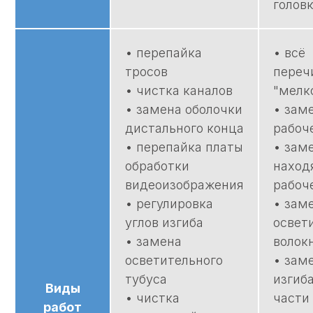
голов
технического обслуживания
медицинской техники
• перепайка
• всё
тросов
переч
• чистка каналов
"мелк
• замена оболочки
• зам
дистального конца
рабоч
• перепайка платы
• зам
обработки
наход
видеоизображения
рабоч
• регулировка
• зам
углов изгиба
освет
• замена
волок
осветительного
• зам
тубуса
изгиб
Виды
• чистка
части
работ