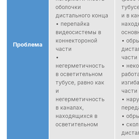
оболочки
тубусе
дистального конца
и в ка
• перепайка
наход
видеосистемы в
основ
коннектороной
• обры
Проблема
части
диста
•
части
негерметичность
• нек
в осветительном
работ
тубусе, равно как
изгиб
и
части
негерметичность
• нар
в каналах,
перед
находящихся в
• обр
осветительном
• скол
Лицензия на ремонт
диста
Лицензия на осуществление