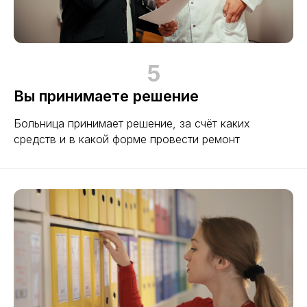
Резервный парк
оборудования –
гарантия
5
непрерывности
Вы принимаете решение
работы
Больница принимает решение, за счёт каких
средств и в какой форме провести ремонт