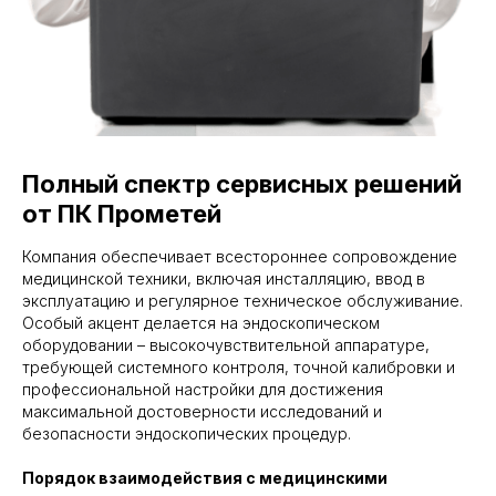
заводскими обязательствами на новое
оборудование, что подтверждает высокое
качество выполняемого сервиса.
Ремонт видеоколоноскопов
Fujinon — безупречное
качество изображения
Полный спектр сервисных решений
Сервисный центр «ПК Прометей»
от ПК Прометей
специализируется на профессиональном
восстановлении видеоколоноскопов
Fujinon — оборудования, отличающегося
Компания обеспечивает всестороннее сопровождение
исключительной цветопередачей
медицинской техники, включая инсталляцию, ввод в
и высокой разрешающей способностью.
эксплуатацию и регулярное техническое обслуживание.
Особенностью ремонтных работ является
Особый акцент делается на эндоскопическом
необходимость сохранения превосходных
оборудовании – высокочувствительной аппаратуре,
характеристик изображения,
обеспечиваемых передовой электронно-
требующей системного контроля, точной калибровки и
оптической системой, что требует
профессиональной настройки для достижения
применения специализированного
максимальной достоверности исследований и
оборудования и использования
безопасности эндоскопических процедур.
оригинальных запасных частей.
Порядок взаимодействия с медицинскими
Наши инженеры выполняют полный