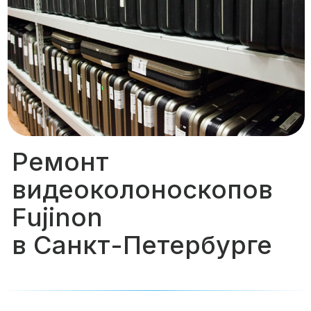
Ремонт
видеоколоноскопов
Fujinon
в Санкт-Петербурге
Представляем Сервисный
центр «Прометей». Мы
нацелены на долгосрочное
сотрудничество и поддержку
работы эндоскопических
отделений по всей России.