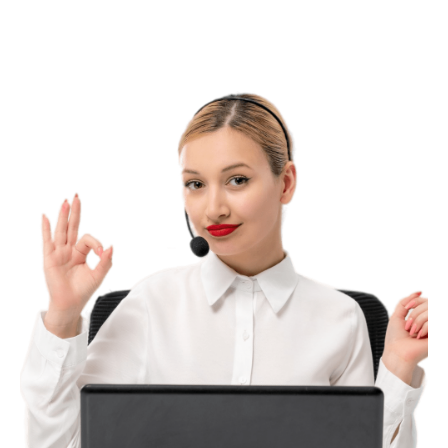
Основные направления
деятельности:
установка и пуско-наладочные
работы нового медоборудования;
профилактическое и регламентное
техническое обслуживание;
сервисная поддержка в
гарантийный и послегарантийный
период;
комплексная диагностика и оценка
технического состояния аппаратуры.
При выявлении неисправностей
осуществляется ремонт любой степени
сложности – от замены функциональных
компонентов до полного восстановления
работоспособности систем. На все виды
работ предоставляется гарантия 9
месяцев – срок, сопоставимый с