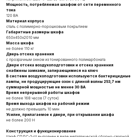
Мощность, потребляемая шкафом от сети переменного
тока
120 ВА
Материал корпуса
сталь с полимерно-порошковым покрытием
Габаритные размеры шкафа
650х450х2010 мм
Масса шкафа
не более 110 кг
Дверь отсека хранения
с прозрачным окном из тонированного поликарбоната
Двери отсека воздухоподготовки и отсека хранения
снабжены замками, запирающимися на ключ
В системе воздухоподготовки используются бактерицидные
лампы, не продуцирующие озон с длиной волны 253,7 нм
суммарной мощностью не менее 30 ВА
Время непрерывной работы шкафов
не более 168 часов (7 суток)
Время выхода шкафов на рабочий режим
не должно превышать 10 мин
Усилие, прилагаемое к двери, при открывании шкафа
не более 200 Н
Конструкция и функционирование
Шкаф СПДС-2-Ш выполнен в виде металлической сборно-сварной