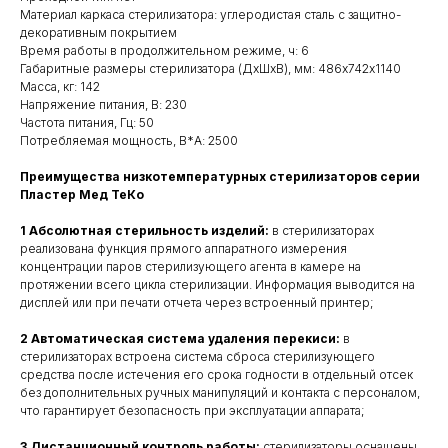
Материал каркаса стерилизатора: углеродистая сталь с защитно-
декоративным покрытием
Время работы в продолжительном режиме, ч: 6
Габаритные размеры стерилизатора (ДхШхВ), мм: 486х742х1140
Масса, кг: 142
Напряжение питания, В: 230
Частота питания, Гц: 50
Потребляемая мощность, В*А: 2500
Преимущества низкотемпературных стерилизаторов серии
Пластер Мед ТеКо
1 Абсолютная стерильность изделий:
в стерилизаторах
реализована функция прямого аппаратного измерения
концентрации паров стерилизующего агента в камере на
протяжении всего цикла стерилизации. Информация выводится на
дисплей или при печати отчета через встроенный принтер;
2 Автоматическая система удаления перекиси:
в
стерилизаторах встроена система сброса стерилизующего
средства после истечения его срока годности в отдельный отсек
без дополнительных ручных манипуляций и контакта с персоналом,
что гарантирует безопасность при эксплуатации аппарата;
3 Дистанционный контроль работы:
стерилизаторы оснащены