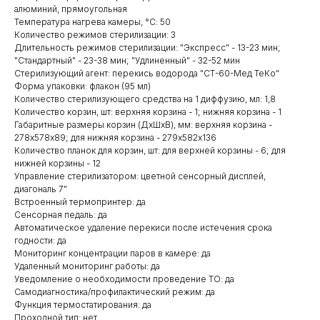
алюминий, прямоугольная
Температура нагрева камеры, °С: 50
Количество режимов стерилизации: 3
Длительность режимов стерилизации: "Экспресс" - 13-23 мин;
"Стандартный" - 23-38 мин; "Удлиненный" - 32-52 мин
Стерилизующий агент: перекись водорода "СТ-60-Мед ТеКо"
Форма упаковки: флакон (95 мл)
Количество стерилизующего средства на 1 диффузию, мл: 1,8
Количество корзин, шт: верхняя корзина - 1; нижняя корзина - 1
Габаритные размеры корзин (ДхШхВ), мм: верхняя корзина -
278х578х89; для нижняя корзина - 279х582х136
Количество планок для корзин, шт: для верхней корзины - 6; для
нижней корзины - 12
Управление стерилизатором: цветной сенсорный дисплей,
диагональ 7"
Встроенный термопринтер: да
Сенсорная педаль: да
Автоматическое удаление перекиси после истечения срока
годности: да
Мониторинг концентрации паров в камере: да
Удаленный мониторинг работы: да
Уведомление о необходимости проведение ТО: да
Самодиагностика/профилактический режим: да
Функция термостатирования: да
Проходной тип: нет