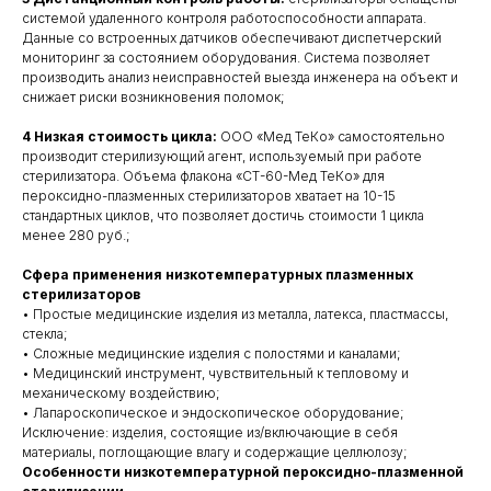
системой удаленного контроля работоспособности аппарата.
Данные со встроенных датчиков обеспечивают диспетчерский
мониторинг за состоянием оборудования. Система позволяет
производить анализ неисправностей выезда инженера на объект и
снижает риски возникновения поломок;
4 Низкая стоимость цикла:
ООО «Мед ТеКо» самостоятельно
производит стерилизующий агент, используемый при работе
стерилизатора. Объема флакона «СТ-60-Мед ТеКо» для
пероксидно-плазменных стерилизаторов хватает на 10-15
стандартных циклов, что позволяет достичь стоимости 1 цикла
менее 280 руб.;
Сфера применения низкотемпературных плазменных
стерилизаторов
• Простые медицинские изделия из металла, латекса, пластмассы,
стекла;
• Сложные медицинские изделия с полостями и каналами;
• Медицинский инструмент, чувствительный к тепловому и
механическому воздействию;
• Лапароскопическое и эндоскопическое оборудование;
Исключение: изделия, состоящие из/включающие в себя
материалы, поглощающие влагу и содержащие целлюлозу;
Особенности низкотемпературной пероксидно-плазменной