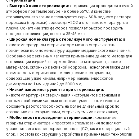
стерилизации
•
Быстрый цикл стерилизации:
стерилизация проводится в сухой
атмосфере при температуре не более 55°С. В качестве
стерилизующего агента используются пары 60% водного раствора
пероксида (перекиси) водорода H2O2 и его низкотемпературная
плазма. Сочетание этих факторов позволяет быстро проводить
процесс стерилизации, всего за 35-45 мин;
•
Широкая номенклатура стерилизуемого инструмента:
в
низкотемпературном стерилизаторе можно стерилизовать
практически всю номенклатуру изделий медицинского назначения.
Особенно эффективным является применение данного метода для
стерилизации изделий из термолабильных материалов, а также
материалов, склонных к активной коррозии. Технология также дает
возможность стерилизовать медицинские инструменты,
содержащие узкие каналы, например: каналы эндоскопов
диаметром до 1 мм и длиной до 3000 мм;
•
Низкий износ инструмента при стерилизации:
низкотемпературная стерилизация инструментов с тонкими и
острыми рабочими частями позволяет уменьшить их износ и
сохранить работоспособность на более длительный срок по
сравнению с инструментами, стерилизуемыми в автоклавах;
•
Мобильность проведения стерилизации:
компактные
габариты стерилизатора и простота использования позволяют
установить его как непосредственно в ЦСО, так и в операционный
блок. Простота конструкции устройства и применяемой технологии