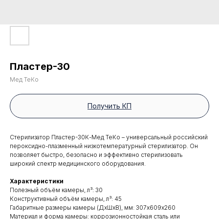
Пластер-30
Мед ТеКо
Получить КП
Стерилизатор Пластер-30К-Мед ТеКо – универсальный российский
пероксидно-плазменный низкотемпературный стерилизатор. Он
позволяет быстро, безопасно и эффективно стерилизовать
широкий спектр медицинского оборудования.
Характеристики
Полезный объём камеры, л³: 30
Конструктивный объём камеры, л³: 45
Габаритные размеры камеры (ДхШхВ), мм: 307х609х260
Материал и форма камеры: коррозионностойкая сталь или